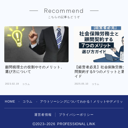
Recommend
こちらの記事もどうぞ
顧問税理士の役割やそのメリット、
【経営者必見】社会保険労務士
選び方について
問契約する5つのメリットと選
イド
2023.02.19
2025.05.10
コラム
コラム
HOME
コラム
アウトソーシングについてわかる！メリットやデメリット
＞
＞
運営者情報
プライバシーポリシー
2023–2026 PROFESSIONAL LINK